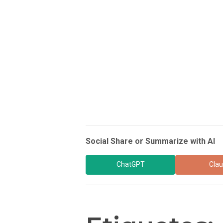
Social Share or Summarize with AI
ChatGPT
Cla