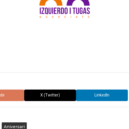
ude
X (Twitter)
LinkedIn
Aniversari