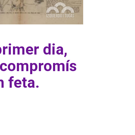
primer dia,
e compromís
n feta.