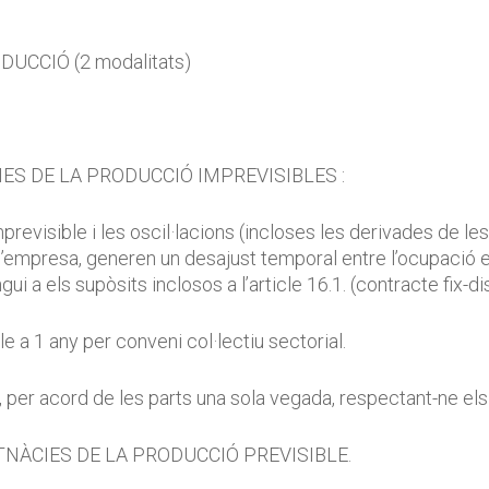
UCCIÓ (2 modalitats)
S DE LA PRODUCCIÓ IMPREVISIBLES :
previsible i les oscil·lacions (incloses les derivades de les
 l’empresa, generen un desajust temporal entre l’ocupació e
i a els supòsits inclosos a l’article 16.1. (contracte fix-d
 a 1 any per conveni col·lectiu sectorial.
m, per acord de les parts una sola vegada, respectant-ne el
NÀCIES DE LA PRODUCCIÓ PREVISIBLE.