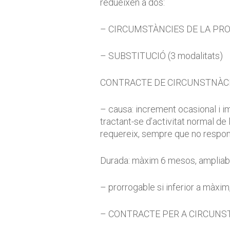
redueixen a dos:
– CIRCUMSTÀNCIES DE LA PROD
– SUBSTITUCIÓ (3 modalitats)
CONTRACTE DE CIRCUNSTNÀCIE
– causa: increment ocasional i im
tractant-se d’activitat normal de
requereix, sempre que no respongu
Durada: màxim 6 mesos, ampliable
– prorrogable si inferior a màxi
– CONTRACTE PER A CIRCUNST