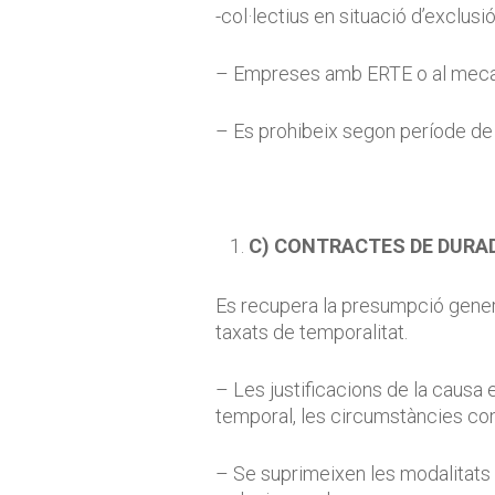
-col·lectius en situació d’exclusió
– Empreses amb ERTE o al mecan
– Es prohibeix segon període de 
C) CONTRACTES DE DURA
Es recupera la presumpció gener
taxats de temporalitat.
– Les justificacions de la causa 
temporal, les circumstàncies conc
– Se suprimeixen les modalitats c