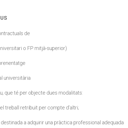
IUS
ontractuals de
niversitari o FP mitjà-superior)
aprenentatge
l universitària
u, que té per objecte dues modalitats:
 treball retribuït per compte d’altri;
ral destinada a adquirir una pràctica professional adequada