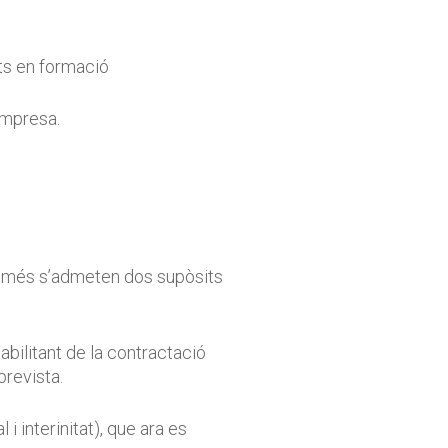
ts en formació
empresa.
 Només s’admeten dos supòsits
abilitant de la contractació
prevista.
 interinitat), que ara es